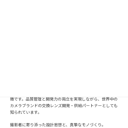
1979年に登場した「アダプトール」方式は、1本のレンズで
複数のカメラボディに装着可能というユニークな構造で話題
を呼び、サードパーティレンズの価値を再定義する画期的な
取り組みでした。その後も、手ブレ補正機能「VC」や高速
モーター「USD」「VXD」など、数々の先進技術を独自開発
し、競合他社とは一線を画すアプローチを取り続けていま
す。
2018年以降は、ソニーEマウント対応のミラーレス用レンズ
を次々に展開。小型軽量ながら描写性能に妥協しない高性能
レンズ群を投入し、従来の「安価で実用的」というイメージ
から、「軽量かつ高性能の選択肢」へと進化を遂げました。
また、TAMRONは製造の多くを青森県内の自社工場で行っ
ており、日本国内でのものづくりにこだわる姿勢も大きな特
徴です。品質管理と開発力の両立を実現しながら、世界中の
カメラブランドの交換レンズ開発・供給パートナーとしても
知られています。
撮影者に寄り添った設計思想と、真摯なモノづくり。