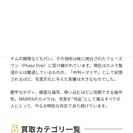
また、レンジファインダー式の中判カメラ「Mamiya 6」
「Mamiya 7」は、軽量かつ高精細な描写で、風景写真家や
スナップフォトグラファーからも高い支持を受けています。
中判でありながら機動性を確保した設計は、今なお多くのユ
ーザーに愛用される理由の一つです。
2000年代にはデジタルバックへの対応やデジタル中判シス
テムの開発なども行い、その技術は後に統合されたフェーズ
ワン（Phase One）に受け継がれています。現在はカメラ製
造からは撤退しているものの、「中判＝マミヤ」として記憶
されるほど、写真文化に与えた影響は大きなものでした。
堅牢なボディ、緻密な描写、使い込むほどに信頼できる操作
性。MAMIYAのカメラは、写真を“作品”として撮るすべての
人にとって、今なお特別な存在であり続けています。
買取カテゴリ一覧